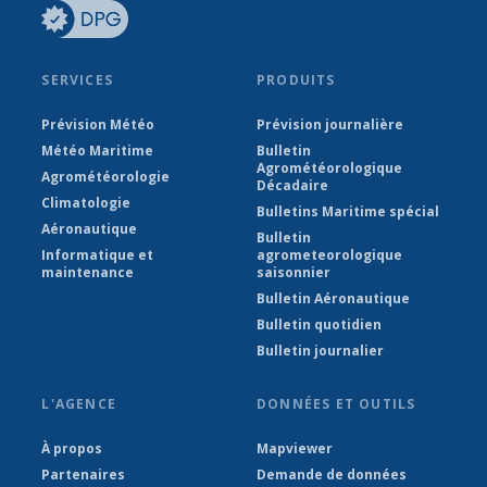
SERVICES
PRODUITS
Prévision Météo
Prévision journalière
Météo Maritime
Bulletin
Agrométéorologique
Agrométéorologie
Décadaire
Climatologie
Bulletins Maritime spécial
Aéronautique
Bulletin
Informatique et
agrometeorologique
maintenance
saisonnier
Bulletin Aéronautique
Bulletin quotidien
Bulletin journalier
L'AGENCE
DONNÉES ET OUTILS
À propos
Mapviewer
Partenaires
Demande de données