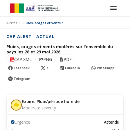
Alertes
Pluies, orages et vents modérés sur l'ensemble du pays les 28 e
CAP ALERT · ACTUAL
Pluies, orages et vents modérés sur l'ensemble du
pays les 28 et 29 mai 2026
CAP XML
PNG
PDF
Facebook
X
LinkedIn
WhatsApp
Telegram
Expiré: Pluie/période humide
Moderate severity
Urgence
Attendu