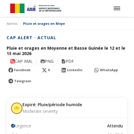
Alertes
Pluie et orages en Moyenne et Basse Guinée le 12 et le 13 mai 2
CAP ALERT · ACTUAL
Pluie et orages en Moyenne et Basse Guinée le 12 et le
13 mai 2026
CAP XML
PNG
PDF
Facebook
X
LinkedIn
WhatsApp
Telegram
Expiré: Pluie/période humide
Moderate severity
Urgence
Attendu